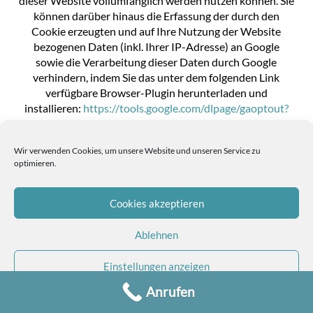
dieser Website vollumfänglich werden nutzen können. Sie
können darüber hinaus die Erfassung der durch den
Cookie erzeugten und auf Ihre Nutzung der Website
bezogenen Daten (inkl. Ihrer IP-Adresse) an Google
sowie die Verarbeitung dieser Daten durch Google
verhindern, indem Sie das unter dem folgenden Link
verfügbare Browser-Plugin herunterladen und
installieren:
https://tools.google.com/dlpage/gaoptout?
hl=de
.
Wir verwenden Cookies, um unsere Website und unseren Service zu
Widerspruch gegen Datenerfassung
optimieren.
Sie können die Erfassung Ihrer Daten durch Google
Analytics verhindern, indem Sie auf folgenden Link
Cookies akzeptieren
klicken. Es wird ein Opt-Out-Cookie gesetzt, der die
Erfassung Ihrer Daten bei zukünftigen Besuchen dieser
Ablehnen
Website verhindert: Google Analytics deaktivieren.
Einstellungen anzeigen
Mehr Informationen zum Umgang mit Nutzerdaten bei
Anrufen
Google Analytics finden Sie in der Datenschutzerklärung
Cookie-Richtlinie
Datenschutz
Impressum
von